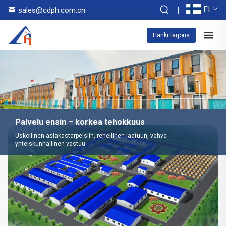
FI
sales@cdph.com.cn
Hanki tarjous
Palvelu ensin – korkea tehokkuus
Uskollinen asiakastarpeisiin, rehellinen laatuun, vahva
yhteiskunnallinen vastuu