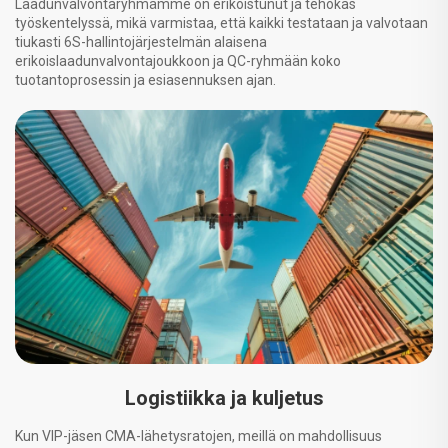
Laadunvalvontaryhmämme on erikoistunut ja tehokas
työskentelyssä, mikä varmistaa, että kaikki testataan ja valvotaan
tiukasti 6S-hallintojärjestelmän alaisena
erikoislaadunvalvontajoukkoon ja QC-ryhmään koko
tuotantoprosessin ja esiasennuksen ajan.
Logistiikka ja kuljetus
Kun VIP-jäsen CMA-lähetysratojen, meillä on mahdollisuus