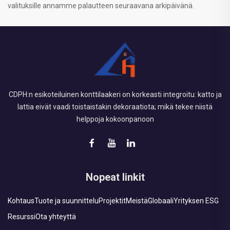
valituksille annamme palautteen seuraavana arkipäivänä.
CDPH:n esikoteiluinen konttilaakeri on korkeasti integroitu: katto ja
lattia eivät vaadi toistaistakin dekoraatiota; mikä tekee niistä
helppoja kokoonpanoon
Nopeat linkit
Kohtaus
Tuote ja suunnittelu
Projektit
Meistä
Globaali
Yrityksen ESG
Resurssi
Ota yhteyttä