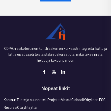
CDPH:n esikoteiluinen konttilaakeri on korkeasti integroitu: katto ja
lattia eivät vaadi toistaistakin dekoraatiota; mikä tekee niistä
helppoja kokoonpanoon
Nopeat linkit
Kohtaus
Tuote ja suunnittelu
Projektit
Meistä
Globaali
Yrityksen ESG
Resurssi
Ota yhteyttä