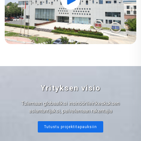
Yrityksen visio
Tulemaan globaaliksi insinöörileirikeskuksen
asiantuntijaksi, palvelemaan rakentajia
Tutustu projektitapauksiin