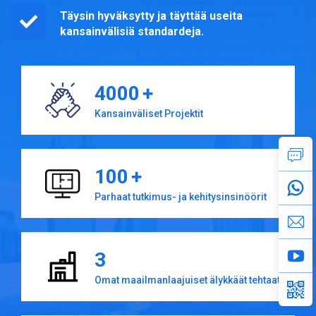
Täysin hyväksytty ja täyttää useita
kansainvälisiä standardeja.
4000
+
Kansainväliset Projektit
100
+
Parhaat tutkimus- ja kehitysinsinöörit
3
Omat maailmanlaajuiset älykkäät tehtaat