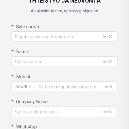
YHTEISTYÖ JA NEUVONTA
Asiakaslähtöinen, eettisyyspohjainen
Sähköposti
0/100
Name
0/100
Mobiili
Koodi
0/16
Company Name
0/200
WhatsApp