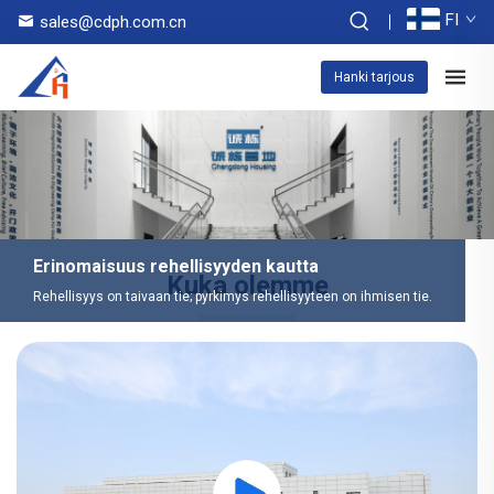
FI
sales@cdph.com.cn
Hanki tarjous
Erinomaisuus rehellisyyden kautta
Kuka olemme
Rehellisyys on taivaan tie; pyrkimys rehellisyyteen on ihmisen tie.