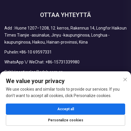
OTTAA YHTEYTTÄ
Add : Huone 1207–1208, 12. kerros, Rakennus 14, Longfor Haikoun
Times Tianjie -asuinalue, Jinyu -kaupunginosa, Longhua -
kaupunginosa, Haikou, Hainan-provinssi, Kiina
Puhelin:
+86-10 69597331
WhatsApp \/ WeChat :
+86-15731339980
Sähköposti:
sales@cdph.com.cn
We value your privacy
We use cookies and similar tools to provide our services. If you
don't want to accept all cookies, click Personalize cookies.
Tekijänoikeus © CDPH (HAINAN) COMPANY LIMITED. Kaikki
oikeudet pidätetään.
Accept all
Blogi
Tietosuojakäytäntö
Personalize cookies