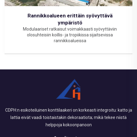
Rannikkoalueen erittäin syövyttävä
ympäristö
Modulaariset ratkaisut voimakkaasti syövyttäviin
olosuhteisiin koillis- ja tropiikissa sijaitsevissa
rannikkoalueissa
CDPH:n esikoteiluinen konttilaakeri on korkeasti integroitu: katto ja
lattia eivät vaadi toistaistakin dekoraatiota; mikä tekee niistä
helppoja kokoonpanoon