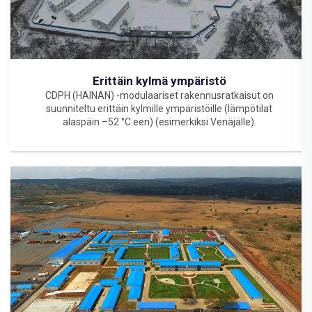
Erittäin kylmä ympäristö
CDPH (HAINAN) -modulaariset rakennusratkaisut on
suunniteltu erittäin kylmille ympäristöille (lämpötilat
alaspäin –52 °C:een) (esimerkiksi Venäjälle).