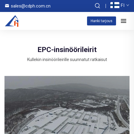
FI
sales@cdph.com.cn
Hanki tarjous
EPC-insinöörileirit
Kullekin insinöörileirille suunnatut ratkaisut