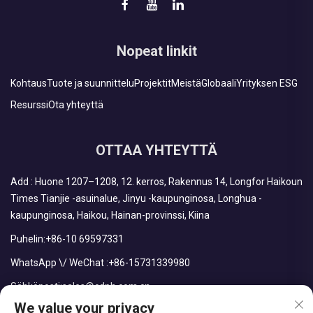
Nopeat linkit
Kohtaus
Tuote ja suunnittelu
Projektit
Meistä
Globaali
Yrityksen ESG
Resurssi
Ota yhteyttä
OTTAA YHTEYTTÄ
Add : Huone 1207–1208, 12. kerros, Rakennus 14, Longfor Haikoun
Times Tianjie -asuinalue, Jinyu -kaupunginosa, Longhua -
kaupunginosa, Haikou, Hainan-provinssi, Kiina
Puhelin:
+86-10 69597331
WhatsApp \/ WeChat :
+86-15731339980
Sähköposti:
sales@cdph.com.cn
We value your privacy