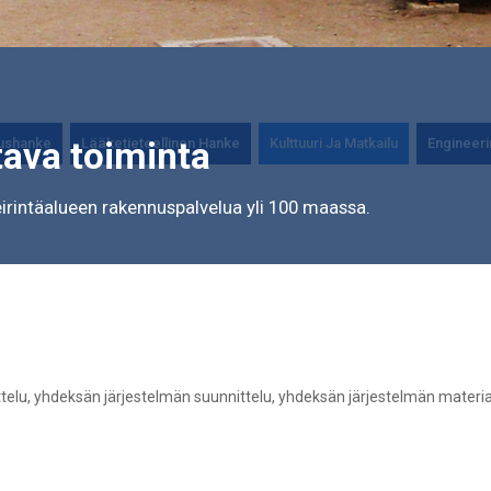
ushanke
Lääketieteellinen Hanke
Kulttuuri Ja Matkailu
Engineeri
tava toiminta
eirintäalueen rakennuspalvelua yli 100 maassa.
ittelu, yhdeksän järjestelmän suunnittelu, yhdeksän järjestelmän materiaal