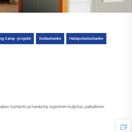
ng Camp -projekti
Sotilashanke
Hätäpelastushanke
ien tuotanto ja hankinta, logistinen kuljetus, paikallinen