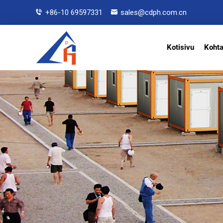
+86-10 69597331
sales@cdph.com.cn
Kotisivu
Koht