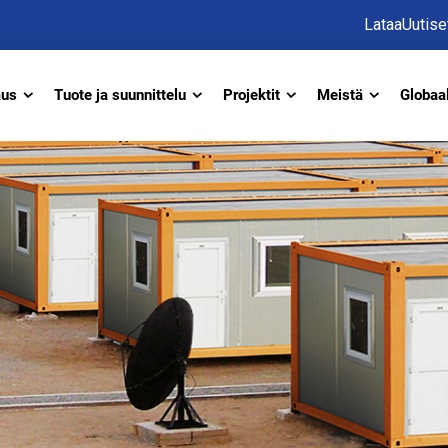
Lataa
Uutise
aus
Tuote ja suunnittelu
Projektit
Meistä
Globaal