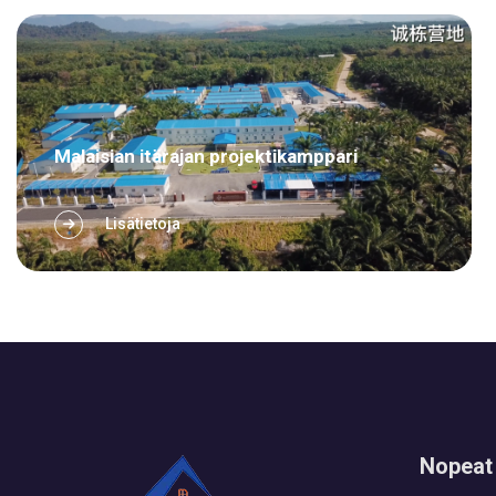
pysyvää asumista varten. Piirustukset vaativat
valvonta- ja hyväksyntäprosessin &...
Malaisian itärajan projektikamppari
Lisätietoja
Nopeat 