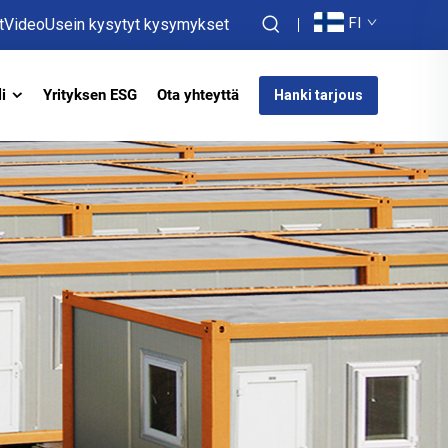
FI
t
Video
Usein kysytyt kysymykset
i
Yrityksen ESG
Ota yhteyttä
Hanki tarjous