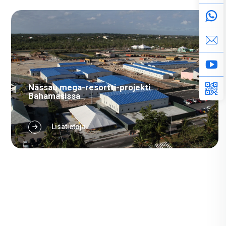
Nassau mega-resortti-projekti
Bahamasissa
Bahamas – Suuri resortti-projekti Nassaussa,
Lisätietoja
Bahamasissa