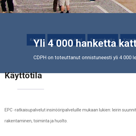
KAIKKI
Kaivostoimitukset
Energiahanke
Kasvat
Yli 4 000 hanketta kat
CDPH on toteuttanut onnistuneesti yli 4 000 l
Käyttötila
EPC -ratkaisupalvelut insinööripalveluille mukaan lukien: leirin suunn
rakentaminen, toiminta ja huolto.