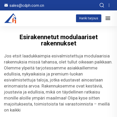
sales@cdph.com.cn
Hanki tarjous
Esirakennetut modulaariset
rakennukset
Jos etsit laadukkaimpia esivalmistettuja modulaarisia
rakennuksia missä tahansa, olet tullut oikeaan paikkaan.
Olemme ylpeitä tarjotessamme asiakkaillemme
edullisia, nykyaikaisia ja premium-luokan
esivalmistettuja taloja, jotka edustavat ainoastaan
erinomaista arvoa. Rakennuksemme ovat kestäviä,
joustavia ja edullisia, mikä on täydellinen ratkaisu
monille aloille ympäri maailmaa! Olipa kyse sitten
majoituksesta, toimistoista tai varastoinnista – meillä
on kaikki