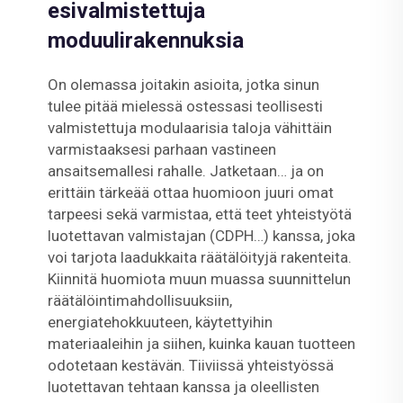
esivalmistettuja
moduulirakennuksia
On olemassa joitakin asioita, jotka sinun
tulee pitää mielessä ostessasi teollisesti
valmistettuja modulaarisia taloja vähittäin
varmistaaksesi parhaan vastineen
ansaitsemallesi rahalle. Jatketaan… ja on
erittäin tärkeää ottaa huomioon juuri omat
tarpeesi sekä varmistaa, että teet yhteistyötä
luotettavan valmistajan (CDPH…) kanssa, joka
voi tarjota laadukkaita räätälöityjä rakenteita.
Kiinnitä huomiota muun muassa suunnittelun
räätälöintimahdollisuuksiin,
energiatehokkuuteen, käytettyihin
materiaaleihin ja siihen, kuinka kauan tuotteen
odotetaan kestävän. Tiiviissä yhteistyössä
luotettavan tehtaan kanssa ja oleellisten