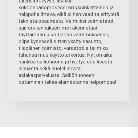
tulensietokyvyn; lisäksi
kokoonpanoprosessi on yksinkertainen ja
helppohallittava, eikä siihen vaadita erityistä
teknistä osaamista. Valmiiksi valmistetut
säiliörakennuksemme rakennetaan
täyttämään juuri teidän vaatimuksenne,
olipa kyseessä sitten yksityisasunto,
tilapäinen toimisto, varastotila tai mikä
tahansa muu käyttötarkoitus. Nyt on aika
hankkia säiliöhuone ja hyötyä edullisesta
hinnasta sekä huolellisesta
asiakaspalvelusta. Säiliöhuoneen
ostaminen tekee elämästänne helpompaa!