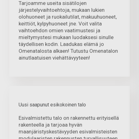
Tarjoamme useita sisätilojen
järjestelyvaihtoehtoja, mukaan lukien
olohuoneet ja ruokailutilat, makuuhuoneet,
keittiöt, kylpyhuoneet jne. Voit valita
vaihtoehdon omien vaatimustesi ja
mieltymystesi mukaan luodaksesi sinulle
täydellisen kodin. Laadukas elämä jo
Omenatalosta alkaen! Tutustu Omenatalon
ainutlaatuisen viehättävyyteen!
Uusi saapunut esikokoinen talo
Esivalmistettu talo on rakennettu erityisellä
rakenteella ja tarjoaa hyvän
maanjäristyskestävyyden esivalmisteisten
modulaaristen rakennusten turvallisuuteen.