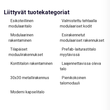
Liittyvät tuotekategoriat
Esikoteillinen
Valmistettu tehtaalla
modulaaritalo
modulaariset kodit
Modulaarinen
Esirakennetut
rakentaminen
modulaariset rakennukset
Tilapäiset
Prefab-laiturastitalo
moduulirakennukset
myytävissä
Konttitalon rakentaminen
Laajennettavissa oleva
talo
30x30 metallirakennus
Pienikokoinen
talomoduuli
Moderni kapselitalo