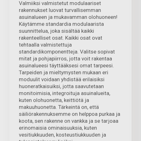
Valmiiksi valmistetut modulaariset
rakennukset luovat turvallisemman
asuinalueen ja mukavamman olohuoneen!
Käytämme standardia modulaarista
suunnittelua, joka sisältää kaikki
rakenteelliset osat. Kaikki osat ovat
tehtaalla valmistettuja
standardikomponentteja. Valitse sopivat
mitat ja pohjapiirros, jotta voit rakentaa
asuinalueesi täyttääksesi omat tarpeesi.
Tarpeiden ja mieltymysten mukaan eri
moduulit voidaan yhdistää erilaisiksi
huoneratkaisuiksi, jotta saavutetaan
monitoimisia, integroituja asuinalueita,
kuten olohuonetta, keittiötä ja
makuuhuonetta. Tärkeintä on, että
säiliörakennuksemme on helppoa purkaa ja
koota, sen rakenne on vankka ja se tarjoaa
erinomaisia ominaisuuksia, kuten
vesitiukkuuden, kosteustiukkuuden ja