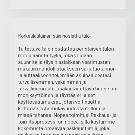
Korkealaatuinen säännöslattia talo
Taitettava talo noudattaa perinteisen talon
modulaarista tyyliä, joka voidaan
suunnitella täysin asiakkaan vaatimusten
mukaan mahdollistaakseen sarjatuotannon
ja auttaakseen tekemään asuinalueestasi
turvallisemman, vakaimman ja
turvallisemman. Lisäksi taitettava huone on
monikäyttöinen ja täyttää erilaiset
käyttövaatimukset, joten voit nauttia
kotomaisesta mukavuudesta milloin ja
missä tahansa. Nopea toimitus! Pakkaus- ja
toimitusprosessi on nopea, sillä käytämme
kokemusta omaavaa pakkaustiimiä, joka
pakkaa taitettavan huoneen asiakkaan