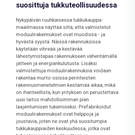
suosittuja tukkuteollisuudessa
Nykypäivän ruuhkaisessa tukkukauppa-
maailmassa näyttää siltä, että valmistetut
moduulirakennukset ovat muodissa - ja
hyvästä syystä. Näissä rakennuksissa
käytetään vihreää ja kestävää
lähestymistapaa rakennukseen vähentämällä
jätteen ja energiankulutusta. Lisäksi
valmistettuja moduulirakennuksia voidaan
rakentaa murto-osissa perinteisten
rakennusmenetelmien kestämää aikaa, mikä
on ihanteellista, kun yrityksen on perustettava
uusi laitos mahdollisimman pian
laajentumisen tukemiseksi. Prefabrikoidut
moduulirakennukset ovat helppoja ja
joustavia, joten ne ovat yhä suositumpia
tukkukauppiaiden keskuudessa, jotka ovat