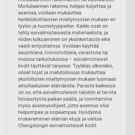
Modulaarinen rakenne, helppo kuljettaa ja
asentaa, voidaan mukauttaa
henkilökohtaisten mieltymysten mukaan eri
tyyliin ja huonetyyppeihin. Kaikki osat on
tehty esivalmisteisesta materiaalista, ja
niiden kokoaminen on yksinkertaista eikä
vaadi erityistaitoja. Voidaan käyttää
asuintilana, toimistotilana, varastona tai
muissa tarkoituksissa – esivalmisteiset
kodit täyttävät tarpeesi. Tyylikäs ulkonäkö,
sileät linjat ja mahdollisuus mukauttaa
yksilöllisten mieltymysten mukaan luomaan
ainutlaatuinen elämäntila. Parasta kaikessa
on se, että esivalmisteisiin taloihin ei tarvita
hitsaustyötä paikan päällä, ja toimitamme
myös asennusohjeet, jotta asennus olisi
helpompaa ja nopeampaa. Hyödynnä
mukavamman elämän etuja ja valitse
Chengdongin esivalmisteiset kodit.