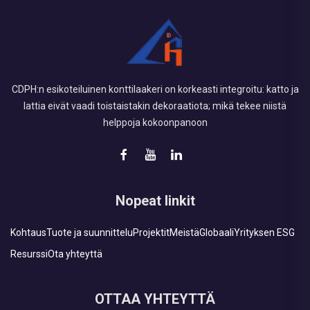
CDPH:n esikoteiluinen konttilaakeri on korkeasti integroitu: katto ja
lattia eivät vaadi toistaistakin dekoraatiota; mikä tekee niistä
helppoja kokoonpanoon
Nopeat linkit
Kohtaus
Tuote ja suunnittelu
Projektit
Meistä
Globaali
Yrityksen ESG
Resurssi
Ota yhteyttä
OTTAA YHTEYTTÄ