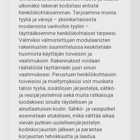
ulkonäkö tekevät kodistasi entistä
henkilökohtaisemman. Tarjoamme monia
tyyliä ja värejä – yksinkertaisesta
modernista vanhoihin tyyliin –
täyttääksemme henkilökohtaiset tarpeesi.
Valmiiksi valmistettujen modulaaristen
rakennusten suunnittelussa keskitetään
huomiota käyttäjän toiveisiin ja
vaatimuksiin. Rakennukset voidaan
räätälöidä täyttämään juuri sinun
vaatimuksesi. Perustuen henkilökohtaisiin
toiveisiisi ja mieltymyksiisi voit muokata
talosi tyyliä, sisätilojen järjestelyä, sähkö-
ja vesijärjestelmiä sekä muita ratkaisuja
luodaksesi sinulle täydellisen ja
ainutlaatuisen kodin. Sähkö- ja vesiputket
asennetaan etukäteen, mikä välttää aikaa
vievän putkien uudelleenjärjestelyn
kodinkorjausten jälkeen ja parantaa
korjausten tehokkuutta ja laadua.