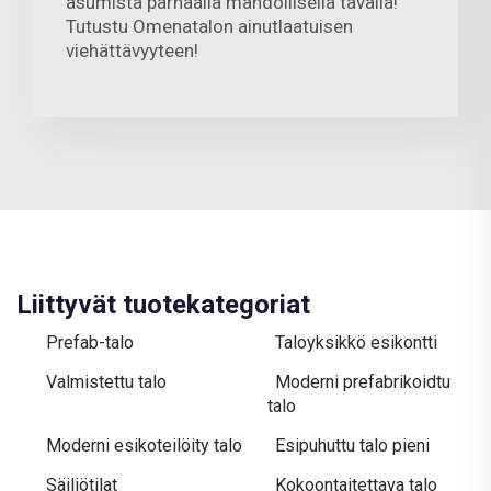
asumista parhaalla mahdollisella tavalla!
Tutustu Omenatalon ainutlaatuisen
viehättävyyteen!
Liittyvät tuotekategoriat
Prefab-talo
Taloyksikkö esikontti
Valmistettu talo
Moderni prefabrikoidtu
talo
Moderni esikoteilöity talo
Esipuhuttu talo pieni
Säiliötilat
Kokoontaitettava talo