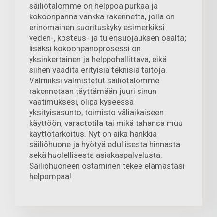
säiliötalomme on helppoa purkaa ja
kokoonpanna vankka rakennetta, jolla on
erinomainen suorituskyky esimerkiksi
veden-, kosteus- ja tulensuojauksen osalta;
lisäksi kokoonpanoprosessi on
yksinkertainen ja helppohallittava, eikä
siihen vaadita erityisiä teknisiä taitoja.
Valmiiksi valmistetut säiliötalomme
rakennetaan täyttämään juuri sinun
vaatimuksesi, olipa kyseessä
yksityisasunto, toimisto väliaikaiseen
käyttöön, varastotila tai mikä tahansa muu
käyttötarkoitus. Nyt on aika hankkia
säiliöhuone ja hyötyä edullisesta hinnasta
sekä huolellisesta asiakaspalvelusta.
Säiliöhuoneen ostaminen tekee elämästäsi
helpompaa!