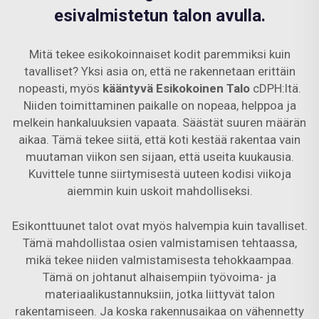
esivalmistetun talon avulla.
Mitä tekee esikokoinnaiset kodit paremmiksi kuin
tavalliset? Yksi asia on, että ne rakennetaan erittäin
nopeasti, myös
kääntyvä Esikokoinen Talo
cDPH:ltä.
Niiden toimittaminen paikalle on nopeaa, helppoa ja
melkein hankaluuksien vapaata. Säästät suuren määrän
aikaa. Tämä tekee siitä, että koti kestää rakentaa vain
muutaman viikon sen sijaan, että useita kuukausia.
Kuvittele tunne siirtymisestä uuteen kodisi viikoja
aiemmin kuin uskoit mahdolliseksi.
Esikonttuunet talot ovat myös halvempia kuin tavalliset.
Tämä mahdollistaa osien valmistamisen tehtaassa,
mikä tekee niiden valmistamisesta tehokkaampaa.
Tämä on johtanut alhaisempiin työvoima- ja
materiaalikustannuksiin, jotka liittyvät talon
rakentamiseen. Ja koska rakennusaikaa on vähennetty