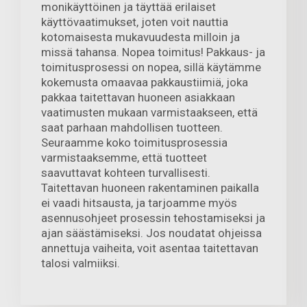
monikäyttöinen ja täyttää erilaiset
käyttövaatimukset, joten voit nauttia
kotomaisesta mukavuudesta milloin ja
missä tahansa. Nopea toimitus! Pakkaus- ja
toimitusprosessi on nopea, sillä käytämme
kokemusta omaavaa pakkaustiimiä, joka
pakkaa taitettavan huoneen asiakkaan
vaatimusten mukaan varmistaakseen, että
saat parhaan mahdollisen tuotteen.
Seuraamme koko toimitusprosessia
varmistaaksemme, että tuotteet
saavuttavat kohteen turvallisesti.
Taitettavan huoneen rakentaminen paikalla
ei vaadi hitsausta, ja tarjoamme myös
asennusohjeet prosessin tehostamiseksi ja
ajan säästämiseksi. Jos noudatat ohjeissa
annettuja vaiheita, voit asentaa taitettavan
talosi valmiiksi.