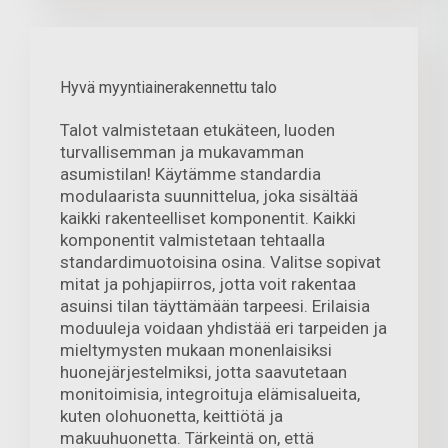
Hyvä myyntiainerakennettu talo
Talot valmistetaan etukäteen, luoden
turvallisemman ja mukavamman
asumistilan! Käytämme standardia
modulaarista suunnittelua, joka sisältää
kaikki rakenteelliset komponentit. Kaikki
komponentit valmistetaan tehtaalla
standardimuotoisina osina. Valitse sopivat
mitat ja pohjapiirros, jotta voit rakentaa
asuinsi tilan täyttämään tarpeesi. Erilaisia
moduuleja voidaan yhdistää eri tarpeiden ja
mieltymysten mukaan monenlaisiksi
huonejärjestelmiksi, jotta saavutetaan
monitoimisia, integroituja elämisalueita,
kuten olohuonetta, keittiötä ja
makuuhuonetta. Tärkeintä on, että