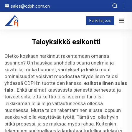
sales@cdph.com.cn
Hanki tarjous
Taloyksikkö esikontti
Oletko koskaan harkinnut rakentamaan omansa
asunnon? On hauskaa unohdella suuria unelmia ja
kuvitella, mitkä huoneet, väritykset ja kaikki muut
ominaisuudet voisivat muodostaa täydellisen talosi
yhdessä CDPH:n tuotteiden kanssa.
esikoteilinen sulas
talo
. Ehkä unelmat kasvavasta pienestä perheestä ja
toiveet siitä, että keittiö olisi isoempi tai olisi
leikkikamari leluille jo valtautuneessa ollessa
huoneessa. Mutta talon rakentaminen alusta loppuun
saakka voi olla väsyttävää työtä. Tämä voi olla hyvin
pitkä prosessi, ja se maksaa myös rahaa. Kuitenkin
tekeminen unelmallisesta kodistasi todellisuudeksi ei