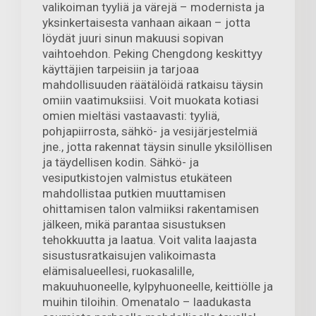
valikoiman tyyliä ja värejä – modernista ja
yksinkertaisesta vanhaan aikaan – jotta
löydät juuri sinun makuusi sopivan
vaihtoehdon. Peking Chengdong keskittyy
käyttäjien tarpeisiin ja tarjoaa
mahdollisuuden räätälöidä ratkaisu täysin
omiin vaatimuksiisi. Voit muokata kotiasi
omien mieltäsi vastaavasti: tyyliä,
pohjapiirrosta, sähkö- ja vesijärjestelmiä
jne., jotta rakennat täysin sinulle yksilöllisen
ja täydellisen kodin. Sähkö- ja
vesiputkistojen valmistus etukäteen
mahdollistaa putkien muuttamisen
ohittamisen talon valmiiksi rakentamisen
jälkeen, mikä parantaa sisustuksen
tehokkuutta ja laatua. Voit valita laajasta
sisustusratkaisujen valikoimasta
elämisalueellesi, ruokasalille,
makuuhuoneelle, kylpyhuoneelle, keittiölle ja
muihin tiloihin. Omenatalo – laadukasta