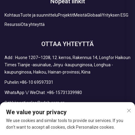
Nopeat linkit
Kohtaus
Tuote ja suunnittelu
Projektit
Meistä
Globaali
Yrityksen ESG
Resurssi
Ota yhteyttä
OTTAA YHTEYTTÄ
Add : Huone 1207–1208, 12. kerros, Rakennus 14, Longfor Haikoun
Times Tianjie -asuinalue, Jinyu -kaupunginosa, Longhua -
kaupunginosa, Haikou, Hainan-provinssi, Kiina
Puhelin:
+86-10 69597331
WhatsApp \/ WeChat :
+86-15731339980
Sähköposti:
sales@cdph.com.cn
We value your privacy
We use cookies and similar tools to provide our services. If you
don't want to accept all cookies, click Personalize cookies.
Tekijänoikeus © CDPH (HAINAN) COMPANY LIMITED. Kaikki